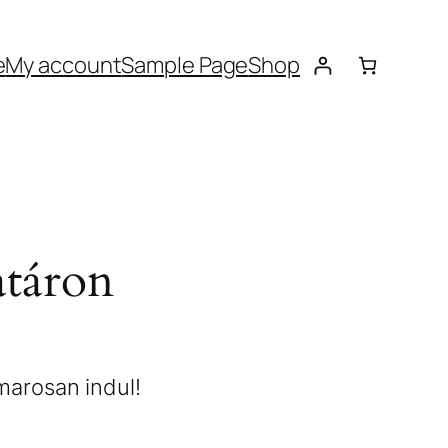
e
My account
Sample Page
Shop
atáron
amarosan indul!