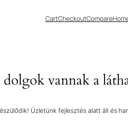
Cart
Checkout
Compare
Hom
dolgok vannak a láth
szülődik! Üzletünk fejlesztés alatt áll és h