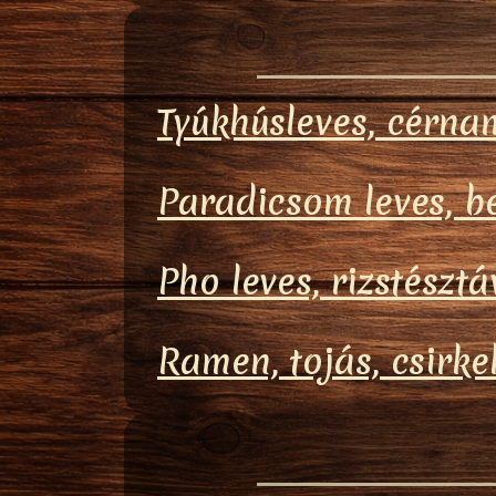
Tyúkhúsleves, cérnam
Paradicsom leves, b
Pho leves, rizstésztá
Ramen, tojás, csirke