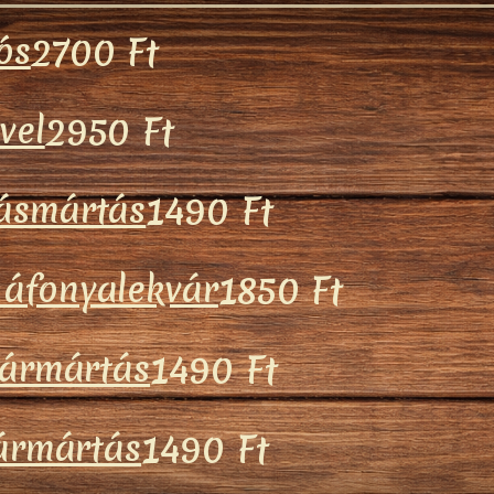
ós
2700 Ft
vel
2950 Ft
tásmártás
1490 Ft
 áfonyalekvár
1850 Ft
tármártás
1490 Ft
tármártás
1490 Ft