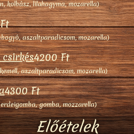
, kolbász, lilahagyma, mozarella)
Ft
abogyó, aszaltparadicsom, mozarella)
 csirkés
4200 Ft
rkemell, aszaltparadicsom, mozarella)
a
4300 Ft
 erdeigomba, gomba, mozzarella)
Előételek