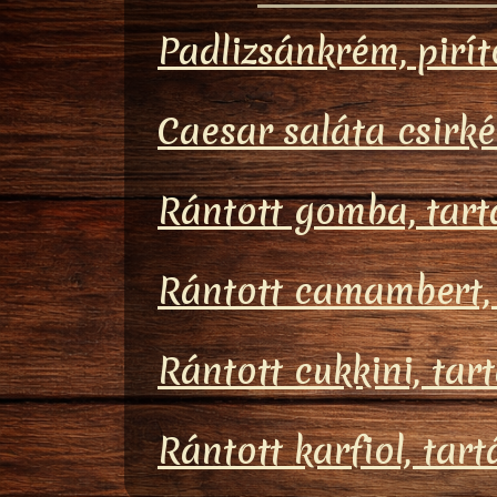
Padlizsánkrém, pirít
Caesar saláta csirké
Rántott gomba, tar
Rántott camambert,
Rántott cukkini, tar
Rántott karfiol, tar