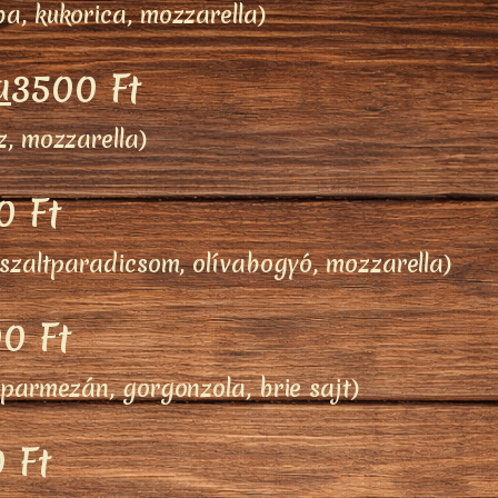
a, kukorica, mozzarella)
a
3500 Ft
, mozzarella)
0 Ft
szaltparadicsom, olívabogyó, mozzarella)
0 Ft
parmezán, gorgonzola, brie sajt)
 Ft