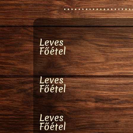
Leves
Főétel
Leves
Főétel
Leves
Főétel