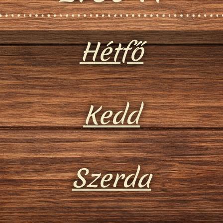
Hétfő
Kedd
Szerda