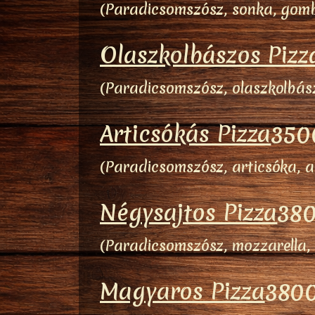
(Paradicsomszósz, sonka, gomb
Olaszkolbászos Pizz
(Paradicsomszósz, olaszkolbász
Articsókás Pizza
350
(Paradicsomszósz, articsóka, a
Négysajtos Pizza
380
(Paradicsomszósz, mozzarella, 
Magyaros Pizza
3800