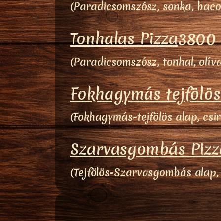
(Paradicsomszósz, sonka, bacon
Tonhalas Pizza
3800 
(Paradicsomszósz, tonhal, olív
Fokhagymás tejfölös
(Fokhagymás-tejfölös alap, csi
Szarvasgombás Pizz
(Tejfölös-Szarvasgombás alap,