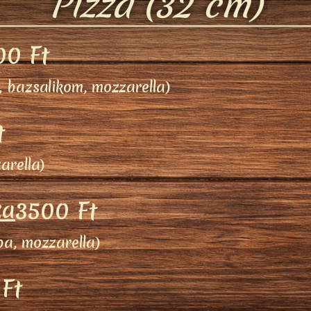
Pizza (32 cm)
00 Ft
 bazsalikom, mozzarella)
t
arella)
za
3500 Ft
a, mozzarella)
Ft