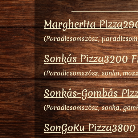
Margherita Pizza
29
(Paradicsomszósz, paradicsom,
Sonkás Pizza
3200 F
(Paradicsomszósz, sonka, mozz
Sonkás-Gombás Piz
(Paradicsomszósz, sonka, gomb
SonGoKu Pizza
3800 