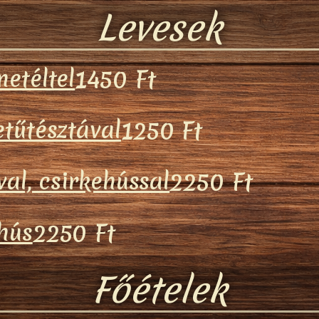
Levesek
etéltel
1450 Ft
etűtésztával
1250 Ft
val, csirkehússal
2250 Ft
hús
2250 Ft
Főételek