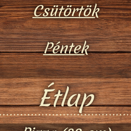
Csütörtök
Péntek
Étlap